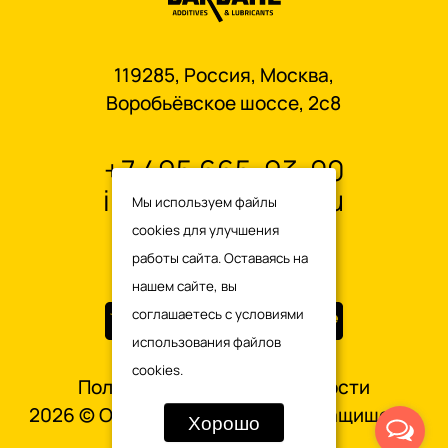
119285, Россия, Москва,
Воробьёвское шоссе, 2с8
+7 495 665-93-00
info@oilbardahl.ru
Мы используем файлы
cookies для улучшения
работы сайта. Оставаясь на
нашем сайте, вы
соглашаетесь с
условиями
использования файлов
cookies.
Политика конфиденциальности
2026 © OILBARDAHL. Все права защищены.
Хорошо