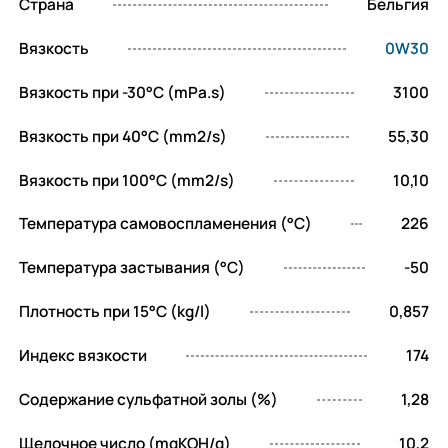
диапазоне температур. Это означает, что
Страна
Бельгия
масло сохраняет свои рабочие
Вязкость
0W30
характеристики как в условиях сильных
морозов, так и при высоких температурах,
Вязкость при -30°C (mPa.s)
3100
характерных для интенсивной
Вязкость при 40°C (mm2/s)
55,30
эксплуатации двигателя.
Вязкость при 100°C (mm2/s)
10,10
Инновационная технология Bardahl Fuel
Economy, примененная в XTS 0W30, не
Температура самовоспламенения (°C)
226
просто снижает расход топлива, а
оптимизирует процесс сгорания,
Температура застывания (°C)
-50
минимизируя потери энергии на трение.
Плотность при 15°C (kg/l)
0,857
Это достигается за счет уникального
состава присадок, которые создают на
Индекс вязкости
174
поверхностях деталей двигателя
Содержание сульфатной золы (%)
1,28
сверхтонкую, прочную смазочную пленку.
Эта пленка уменьшает коэффициент трения
Щелочное число (mgKOH/g)
10,2