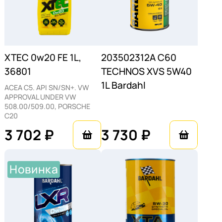
XTEC 0w20 FE 1L,
203502312A С60
36801
TECHNOS XVS 5W40
1L Bardahl
ACEA C5. API SN/SN+. VW
APPROVAL UNDER VW
508.00/509.00, PORSCHE
C20
3 702 ₽
3 730 ₽
Новинка