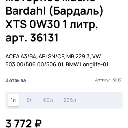
Bardahl (Бардаль)
XTS 0W30 1 литр,
арт. 36131
ACEA A3/B4, API SN/CF, MB 229.3, VW
503.00/506.00/506.01, BMW Longlife-01
2 отзыва
Артикул: 36131
1л
5л
60л
205л
3 772 ₽