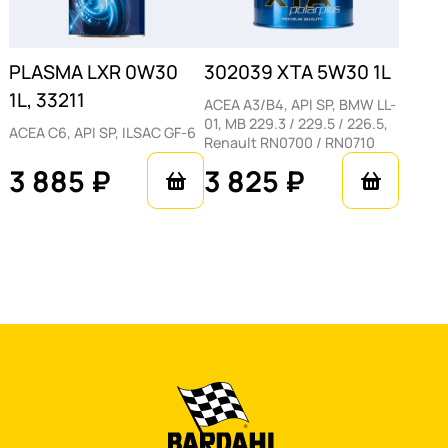
PLASMA LXR 0W30
302039 XTA 5W30 1L
1L, 33211
ACEA A3/B4, API SP, BMW LL-
01, MB 229.3 / 229.5 / 226.5,
ACEA C6, API SP, ILSAC GF-6
Renault RN0700 / RN0710
3 885 ₽
3 825 ₽