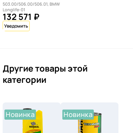
что все это достигается при сохранении
503.00/506.00/506.01, BMW
превосходных низкотемпературных
Longlife-01
132 571 ₽
характеристик.
Другие товары этой
категории
Новинка
Новинка