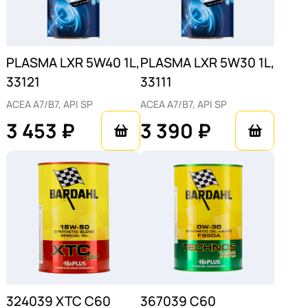
энергосберегающих масел.
PLASMA LXR 5W40 1L,
PLASMA LXR 5W30 1L,
33121
33111
ACEA A7/B7, API SP
ACEA A7/B7, API SP
3 453 ₽
3 390 ₽
324039 XTC C60
367039 C60