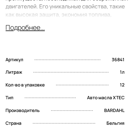
двигателей. Его уникальные свойства, такие
как высокая защита, экономия топлива,
совместимость с системами доочистки
Подробнее...
выхлопных газов и высокие моющие
характеристики, делают его идеальным
выбором для автовладельцев, стремящихся к
надежности и эффективности своего авто.
Артикул
36841
Совместимость с
Литраж
1л
системами доочистки
Кол-во в упаковке
12
выхлопных газов
Тип
Авто масла XTEC
Продукт разрабатывался с учетом
Производитель
BARDAHL
требований автомобилей, оснащенных
Страна
Бельгия
системами доочистки выхлопных газов,