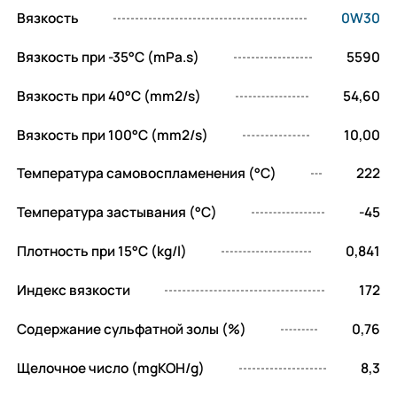
такими как сажевые фильтры (DPF). Масло
Вязкость
0W30
соответствует строгим экологическим
Вязкость при -35°C (mPa.s)
5590
нормам EURO V и EURO VI, что позволяет
продлить срок службы этих систем и
Вязкость при 40°C (mm2/s)
54,60
минимизировать негативное воздействие на
Вязкость при 100°C (mm2/s)
10,00
окружающую среду. Это делает Bardahl XTEC
0W-30 B12 не только эффективным, но и
Температура самовоспламенения (°C)
222
экологически безопасным выбором для
автовладельцев.
Температура застывания (°C)
-45
Энергосберегающие
Плотность при 15°C (kg/l)
0,841
свойства
Индекс вязкости
172
Содержание сульфатной золы (%)
0,76
Класс вязкости 0W-30 делает это масло
особенно ценным для современных
Щелочное число (mgKOH/g)
8,3
двигателей, которые требуют минимального