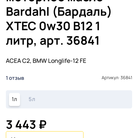
Bardahl (Бардаль)
XTEC 0w30 B12 1
литр, арт. 36841
ACEA C2, BMW Longlife-12 FE
1 отзыв
Артикул: 36841
1л
5л
3 443 ₽