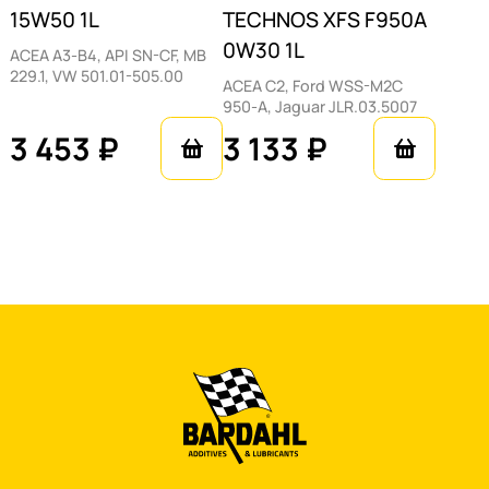
15W50 1L
TECHNOS XFS F950A
0W30 1L
ACEA A3-B4, API SN-CF, MB
229.1, VW 501.01-505.00
ACEA C2, Ford WSS-M2C
950-A, Jaguar JLR.03.5007
3 453 ₽
3 133 ₽