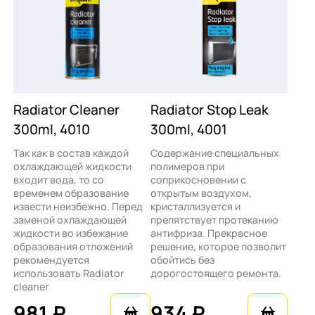
Radiator Cleaner
Radiator Stop Leak
300ml, 4010
300ml, 4001
Так как в состав каждой
Содержание специальных
охлаждающей жидкости
полимеров при
входит вода, то со
соприкосновении с
временем образование
открытым воздухом,
извести неизбежно. Перед
кристаллизуется и
заменой охлаждающей
препятствует протеканию
жидкости во избежание
антифриза. Прекрасное
образования отложений
решение, которое позволит
рекомендуется
обойтись без
использовать Radiator
дорогостоящего ремонта.
cleaner
981 ₽
934 ₽