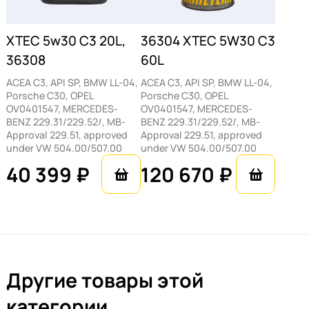
XTEC 5w30 C3 20L,
36304 XTEC 5W30 C3
36308
60L
ACEA C3, API SP, BMW LL-04,
ACEA C3, API SP, BMW LL-04,
Porsche C30, OPEL
Porsche C30, OPEL
OV0401547, MERCEDES-
OV0401547, MERCEDES-
BENZ 229.31/229.52/, MB-
BENZ 229.31/229.52/, MB-
Approval 229.51, approved
Approval 229.51, approved
under VW 504.00/507.00
under VW 504.00/507.00
40 399 ₽
120 670 ₽
Другие товары этой
категории