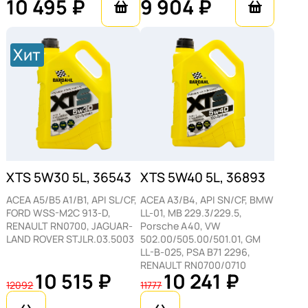
10 495 ₽
9 904 ₽
Хит
XTS 5W30 5L, 36543
XTS 5W40 5L, 36893
ACEA A5/B5 A1/B1, API SL/CF,
ACEA A3/B4, API SN/CF, BMW
FORD WSS-M2C 913-D,
LL-01, MB 229.3/229.5,
RENAULT RN0700, JAGUAR-
Porsche A40, VW
LAND ROVER STJLR.03.5003
502.00/505.00/501.01, GM
LL-B-025, PSA B71 2296,
RENAULT RN0700/0710
10 515 ₽
10 241 ₽
12092
11777