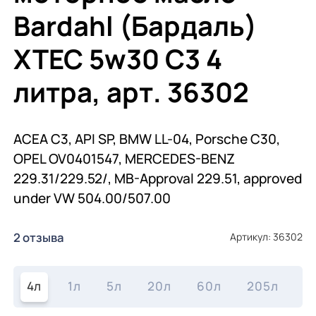
Bardahl (Бардаль)
XTEC 5w30 C3 4
литра, арт. 36302
ACEA C3, API SP, BMW LL-04, Porsche C30,
OPEL OV0401547, MERCEDES-BENZ
229.31/229.52/, MB-Approval 229.51, approved
under VW 504.00/507.00
2 отзыва
Артикул: 36302
4л
1л
5л
20л
60л
205л