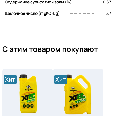
Содержание сульфатной золы (%)
0,67
Щелочное число (mgKOH/g)
6,7
С этим товаром покупают
Хит
Хит