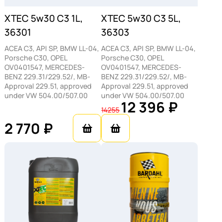
XTEC 5w30 C3 1L,
XTEC 5w30 C3 5L,
36301
36303
ACEA C3, API SP, BMW LL-04,
ACEA C3, API SP, BMW LL-04,
Porsche C30, OPEL
Porsche C30, OPEL
OV0401547, MERCEDES-
OV0401547, MERCEDES-
BENZ 229.31/229.52/, MB-
BENZ 229.31/229.52/, MB-
Approval 229.51, approved
Approval 229.51, approved
under VW 504.00/507.00
under VW 504.00/507.00
12 396 ₽
14255
2 770 ₽