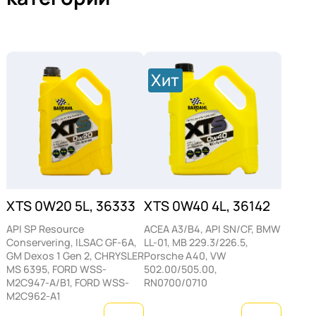
Хит
XTS 0W20 5L, 36333
XTS 0W40 4L, 36142
API SP Resource
ACEA A3/B4, API SN/CF, BMW
Conservering, ILSAC GF-6A,
LL-01, MB 229.3/226.5,
GM Dexos 1 Gen 2, CHRYSLER
Porsche A40, VW
MS 6395, FORD WSS-
502.00/505.00,
M2C947-A/B1, FORD WSS-
RN0700/0710
M2C962-A1