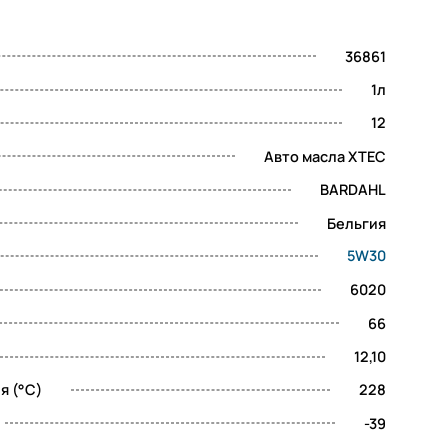
36861
1л
12
Авто масла XTEC
BARDAHL
Бельгия
5W30
6020
66
12,10
я (°C)
228
-39