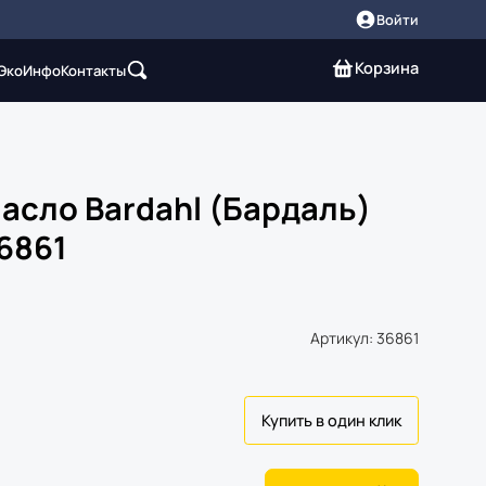
Войти
Корзина
 Эко
Инфо
Контакты
асло Bardahl (Бардаль)
36861
Артикул: 36861