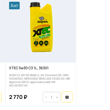
Хит
XTEC 5w30 C3 1L, 36301
ACEA C3, API SP, BMW LL-04, Porsche C30, OPEL
OV0401547, MERCEDES-BENZ 229.31/229.52/, MB-
Approval 229.51, approved under VW
504.00/507.00
2 770 ₽