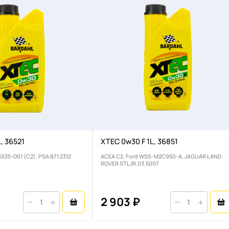
, 36521
XTEC 0w30 F 1L, 36851
5535-DS1 (C2), PSA B71 2312
ACEA C2, Ford WSS-M2C950-A, JAGUAR LAND
ROVER STLJR.03.5007
2 903 ₽