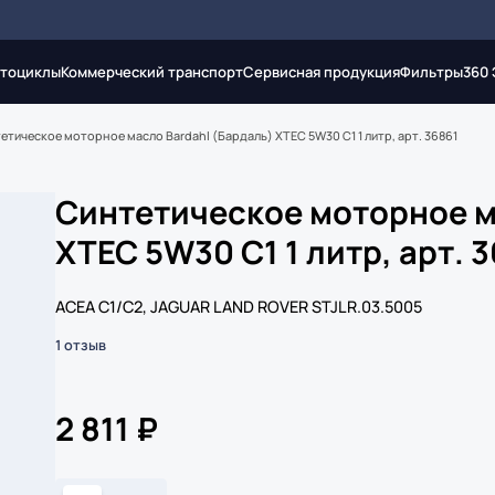
тоциклы
Коммерческий транспорт
Сервисная продукция
Фильтры
360
етическое моторное масло Bardahl (Бардаль) XTEC 5W30 C1 1 литр, арт. 36861
Синтетическое моторное м
XTEC 5W30 C1 1 литр, арт. 
ACEA C1/C2, JAGUAR LAND ROVER STJLR.03.5005
1 отзыв
2 811 ₽