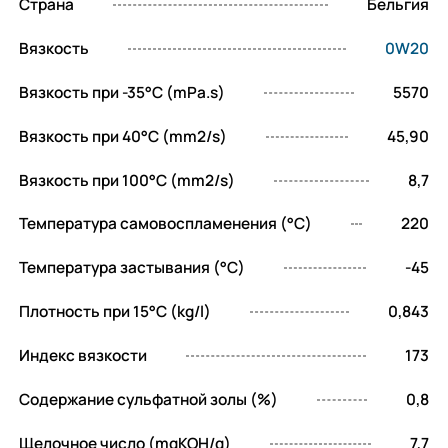
Страна
Бельгия
заботитесь о долговечности ключевых
узлов автомобиля. Этому способствуют
Вязкость
0W20
следующие преимущества продукта:
Вязкость при -35°C (mPa.s)
5570
Идеальная чистота поршней и
отсутствие нагара.
Вязкость при 40°C (mm2/s)
45,90
Максимальная защита от износа при
Вязкость при 100°C (mm2/s)
8,7
холодном пуске.
Температура самовоспламенения (°C)
220
Высокая термоокислительная
стабильность базы.
Температура застывания (°C)
-45
Снижение внутреннего трения и
Плотность при 15°C (kg/l)
0,843
экономия топлива.
Индекс вязкости
173
Продление ресурса сажевых фильтров и
катализаторов.
Содержание сульфатной золы (%)
0,8
Предотвращение преждевременного
Щелочное число (mgKOH/g)
7,7