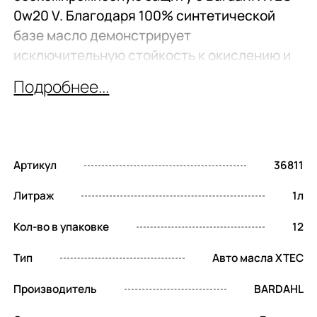
0w20 V. Благодаря 100% синтетической
базе масло демонстрирует
исключительную стойкость к окислению и
сохраняет свои свойства значительно
Подробнее...
дольше полусинтетических аналогов. Это
гарантирует стабильную работу мотора в
режиме сверхвысоких нагрузок и
существенно продлевает межсервисный
Артикул
36811
интервал без потери качества смазки.
Литраж
1л
Что получает ваш
Кол-во в упаковке
12
двигатель с маслом
Тип
Авто масла XTEC
XTEC?
Производитель
BARDAHL
Выбирая Bardahl XTEC 0w20 V, вы