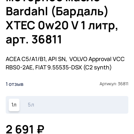
Bardahl (Бардаль)
XTEC 0w20 V 1 литр,
арт. 36811
ACEA C5/A1/B1, API SN, VOLVO Approval VCC
RBS0-2AE, FIAT 9.55535-DSX (C2 synth)
1 отзыв
Артикул: 36811
1л
5л
2 691 ₽