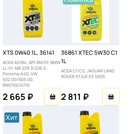
гибридных силовых установок.
Транспортных средств с
многоступенчатыми системами очистки
выхлопа (DPF).
Точное соответствие заводским
XTS 0W40 1L, 36141
36861 XTEC 5W30 C1
спецификациям гарантирует полную
1L
ACEA A3/B4, API SN/CF, BMW
совместимость с материалами
LL-01, MB 229.3/226.5,
ACEA C1/C2, JAGUAR LAND
уплотнителей и корректную работу всех
Porsche A40, VW
ROVER STJLR.03.5005
502.00/505.00,
датчиков силового агрегата.
RN0700/0710
Как правильно
2 665 ₽
2 811 ₽
использовать и
Хит
менять Bardahl XTEC