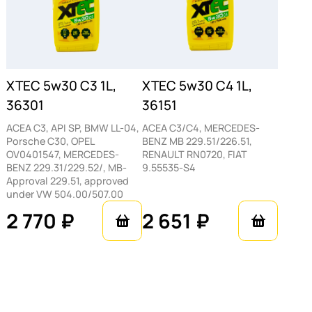
0w20?
Для поддержания заводских характеристик
двигателя мы рекомендуем
придерживаться интервала замены каждые
XTEC 5w30 C3 1L,
XTEC 5w30 C4 1L,
7-10 тыс. км, особенно при эксплуатации в
36301
36151
тяжелых городских условиях. Удобный
ACEA C3, API SP, BMW LL-04,
ACEA C3/C4, MERCEDES-
формат 1 литр идеально подходит для
Porsche C30, OPEL
BENZ MB 229.51/226.51,
OV0401547, MERCEDES-
RENAULT RN0720, FIAT
точного подбора необходимого объема
BENZ 229.31/229.52/, MB-
9.55535-S4
(например, если вашей системе требуется
Approval 229.51, approved
under VW 504.00/507.00
5.2 л), а также удобен для хранения в
2 770 ₽
2 651 ₽
багажнике «на доливку».
Если у вас остались вопросы по
совместимости — воспользуйтесь
профессиональной консультацией
специалистов OilBardahl для подбора