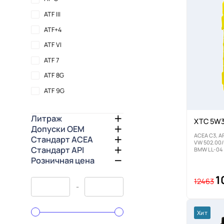
ATF III
ATF+4
ATF VI
ATF 7
ATF 8G
ATF 9G
Литраж
XTC 5W3
Допуски OEM
ACEA C3, AP
Стандарт ACEA
VW 502.00/
Стандарт API
BMW LL-04
Розничная цена
1
12463
-
Хит