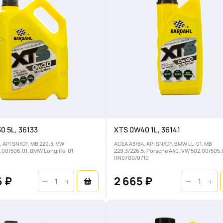
0 5L, 36133
XTS 0W40 1L, 36141
 API SN/CF, MB 229.3, VW
ACEA A3/B4, API SN/CF, BMW LL-01, MB
.00/506.01, BMW Longlife-01
229.3/226.5, Porsche A40, VW 502.00/505.
RN0700/0710
6 ₽
2 665 ₽