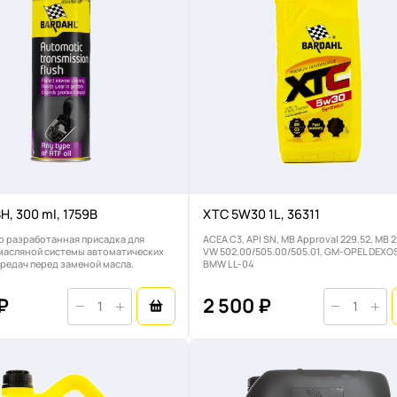
H, 300 ml, 1759B
XTC 5W30 1L, 36311
о разработанная присадка для
ACEA C3, API SN, MB Approval 229.52, MB 2
масляной системы автоматических
VW 502.00/505.00/505.01, GM-OPEL DEXOS
редач перед заменой масла.
BMW LL-04
 ₽
2 500 ₽