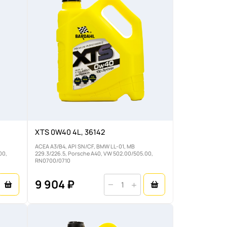
XTS 0W40 4L, 36142
ACEA A3/B4, API SN/CF, BMW LL-01, MB
00,
229.3/226.5, Porsche A40, VW 502.00/505.00,
RN0700/0710
9 904 ₽