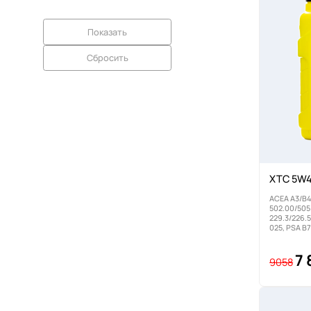
XTC 5W4
ACEA A3/B4
502.00/505
229.3/226.5
025, PSA B
7 
9058