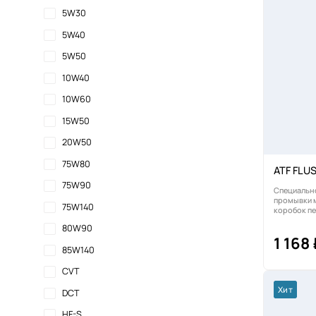
5W30
5W40
5W50
10W40
10W60
15W50
20W50
75W80
ATF FLUS
75W90
Специальн
промывки 
75W140
коробок пе
80W90
1 168
85W140
CVT
Хит
DCT
HF-S