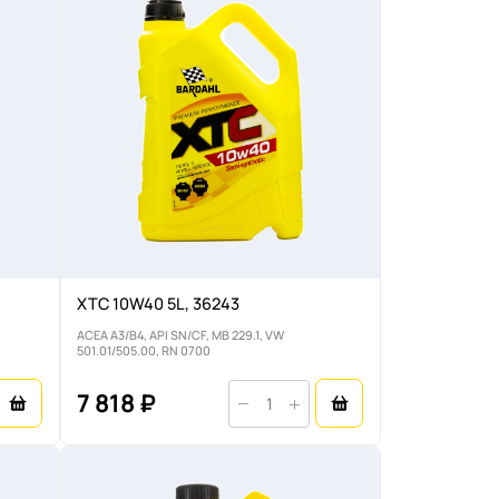
XTC 10W40 5L, 36243
ACEA A3/B4, API SN/CF, MB 229.1, VW
501.01/505.00, RN 0700
7 818 ₽