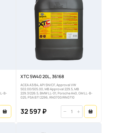
XTC 5W40 20L, 36168
ACEA A3/B4, API SN/CF, Approval VW
502.00/505.00, MB Approval 229.5, MB
LL-B-
229.3/226.5, BMW LL-01, Porsche A40, GM LL-B-
025, PSA B71 2296, RN0700/RN0710
32 597 ₽