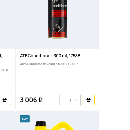
l,
ATF Conditioner, 300 ml, 1758B
Антиизносная присадка в АКПП и ГУР.
КПП и
3 006 ₽
Хит