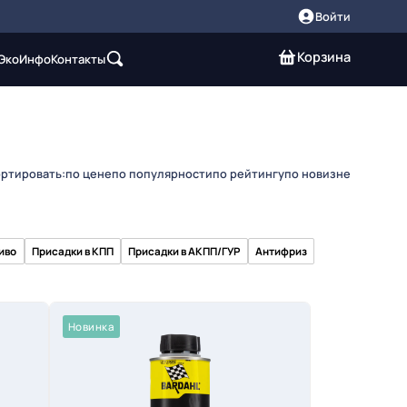
Войти
Корзина
 Эко
Инфо
Контакты
ртировать:
по цене
по популярности
по рейтингу
по новизне
иво
Присадки в КПП
Присадки в АКПП/ГУР
Антифриз
Новинка