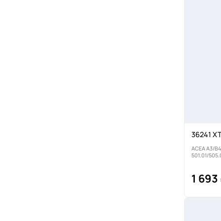
36241 X
ACEA A3/B4,
501.01/505
1 693