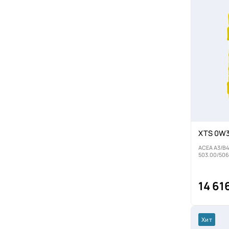
XTS 0W3
ACEA A3/B4,
503.00/506
14 61
Хит