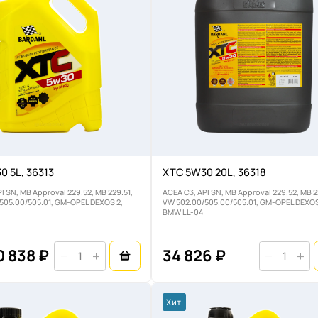
0 5L, 36313
XTC 5W30 20L, 36318
I SN, MB Approval 229.52, MB 229.51,
ACEA C3, API SN, MB Approval 229.52, MB 2
505.00/505.01, GM-OPEL DEXOS 2,
VW 502.00/505.00/505.01, GM-OPEL DEXOS
BMW LL-04
0 838 ₽
34 826 ₽
Хит