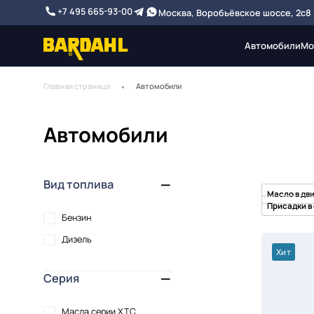
+7 495 665-93-00
Москва, Воробьёвское шоссе, 2с8
Автомобили
Мо
Главная страница
Автомобили
Автомобили
Вид топлива
Масло в дв
Присадки 
Бензин
Дизель
Хит
Серия
Масла серии XTC