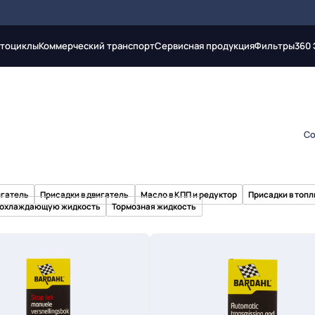
тоциклы
Коммерческий транспорт
Сервисная продукция
Фильтры
360
Со
игатель
Присадки в двигатель
Масло в КПП и редуктор
Присадки в топл
в охлаждающую жидкость
Тормозная жидкость