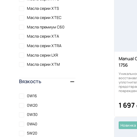
Масла серии XTS
Масла серии XTEC
Масла премиум C60
Масла серии XTA
Масла серии XTRA
Масла серии LXR
Manual G
Масла серии XTM
1756
Уникальное
восстанав
Вязкость
уплотнителе
предотвра
повреждени
0W16
1 697
0W20
0W30
0W40
Новинка
5W20