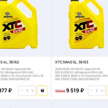
0 4L, 36162
XTC 5W40 5L, 36163
, API SN/CF, Approval VW
ACEA A3/B4, API SN/CF, Approval VW
.00, MB Approval 229.5, MB
502.00/505.00, MB Approval 229.5, MB
, BMW LL-01, Porsche A40, GM LL-B-
229.3/226.5, BMW LL-01, Porsche A40, GM 
71 2296, RN0700/RN0710
025, PSA B71 2296, RN0700/RN0710
877 ₽
9 519 ₽
10946