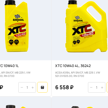
TC 10W40 1L
XTC 10W40 4L, 36242
 API SN/CF, MB 229.1, VW
ACEA A3/B4, API SN/CF, MB 229.1, VW
.00, RN 0700
501.01/505.00, RN 0700
 ₽
6 558 ₽