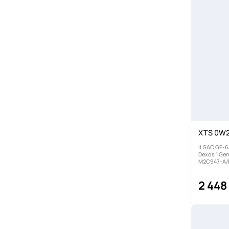
XTS 0W20
ILSAC GF-6
Dexos 1 Ge
M2C947-A/
2 448