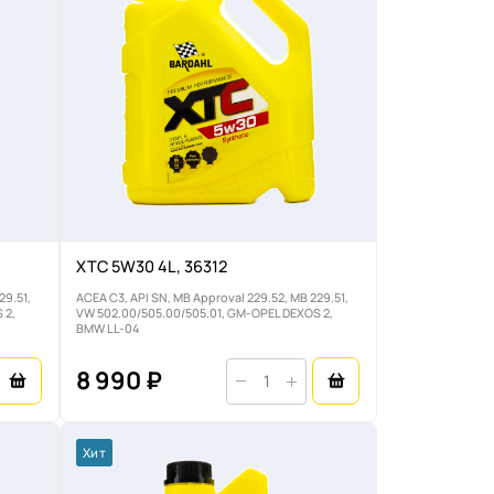
XTC 5W30 4L, 36312
29.51,
ACEA C3, API SN, MB Approval 229.52, MB 229.51,
 2,
VW 502.00/505.00/505.01, GM-OPEL DEXOS 2,
BMW LL-04
8 990 ₽
Хит