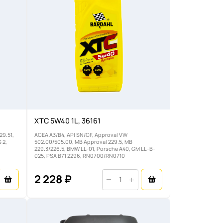
XTC 5W40 1L, 36161
29.51,
ACEA A3/B4, API SN/CF, Approval VW
 2,
502.00/505.00, MB Approval 229.5, MB
229.3/226.5, BMW LL-01, Porsche A40, GM LL-B-
025, PSA B71 2296, RN0700/RN0710
2 228 ₽