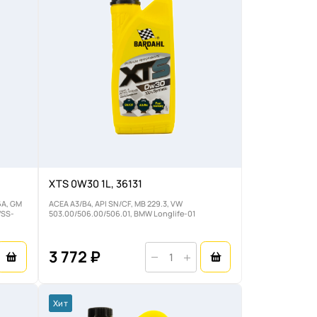
XTS 0W30 1L, 36131
6A, GM
ACEA A3/B4, API SN/CF, MB 229.3, VW
WSS-
503.00/506.00/506.01, BMW Longlife-01
3 772 ₽
Хит