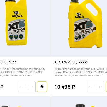
 1L, 36331
XTS 0W20 5L, 36333
A, API SP Resource Conservering, GM
API SP Resource Conservering, ILSAC GF-
n 2, CHRYSLER MS 6395, FORD WSS-
Dexos 1 Gen 2, CHRYSLER MS 6395, FORD 
B1, FORD WSS-M2C962-A1
M2C947-A/B1, FORD WSS-M2C962-A1
 ₽
10 495 ₽