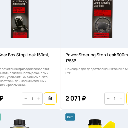
ear Box Stop Leak 150ml,
Power Steering Stop Leak 300m
1755B
 сочетание присадок позволяет
Присадка для предотвращения течей в А
ливать эластичность резиновых
ГУР
й и увеличить их в объеме , что
щает течи при незначительных
ях и рассыхании.
 ₽
2 071 ₽
Хит