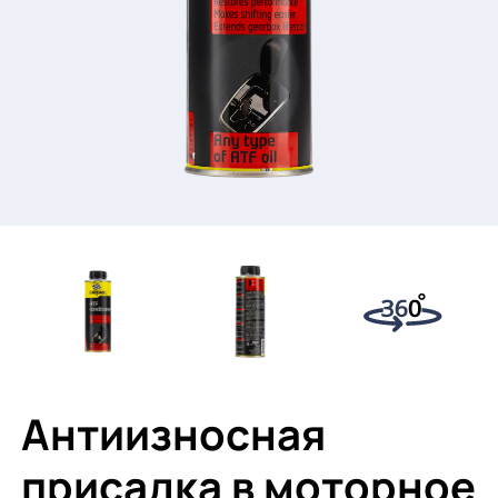
Антиизносная
присадка в моторное