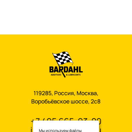
119285, Россия, Москва,
Воробьёвское шоссе, 2с8
+7 495 665-93-00
info@oilbardahl.ru
Мы используем файлы