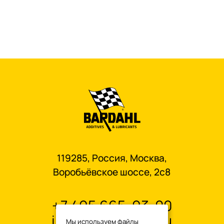
119285, Россия, Москва,
Воробьёвское шоссе, 2с8
+7 495 665-93-00
info@oilbardahl.ru
Мы используем файлы