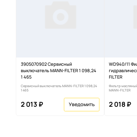
3905070902 Сервисный
WD940/11 Фи
выключатель MANN-FILTER 1 098,24
гидравличес
1 465
FILTER
Сервисный выключатель MANN-FILTER 1 098,24
Фильтр масляный
1 465
MANN-FILTER
2 013 ₽
2 018 ₽