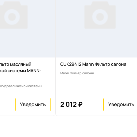
льтр масляный
CUK29412 Mann Фильтр салона
кой системы MANN-
Mann Фильтр салона
 гидравлической системы
2 012 ₽