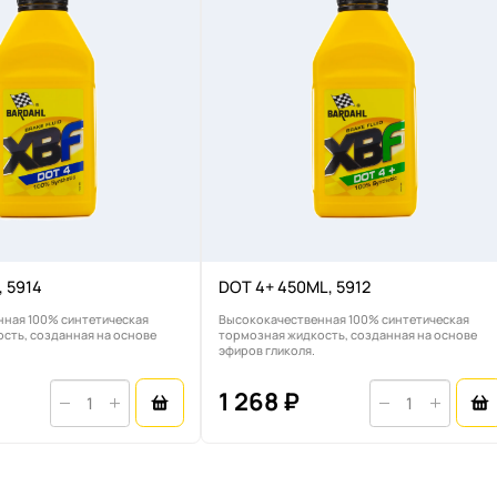
.
, 5914
DOT 4+ 450ML, 5912
ная 100% синтетическая
Высококачественная 100% синтетическая
сть, созданная на основе
тормозная жидкость, созданная на основе
эфиров гликоля.
1 268 ₽