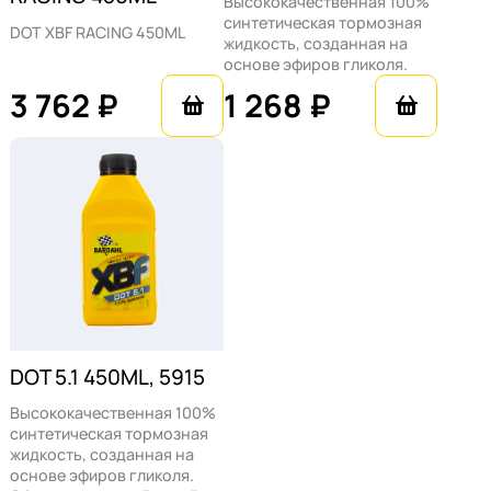
для холодного климата. Низкая
Высококачественная 100%
синтетическая тормозная
температура застывания позволяет
DOT XBF RACING 450ML
жидкость, созданная на
использовать эту жидкость даже в самых
основе эфиров гликоля.
суровых зимних условиях, когда многие
3 762 ₽
1 268 ₽
другие жидкости теряют свои свойства.
Совместимость с
тормозными
жидкостями и
тормозными
системами
DOT 5.1 450ML, 5915
Высококачественная 100%
Bardahl DOT 4 совместима с большинством
синтетическая тормозная
жидкость, созданная на
других тормозных жидкостей, включая:
основе эфиров гликоля.