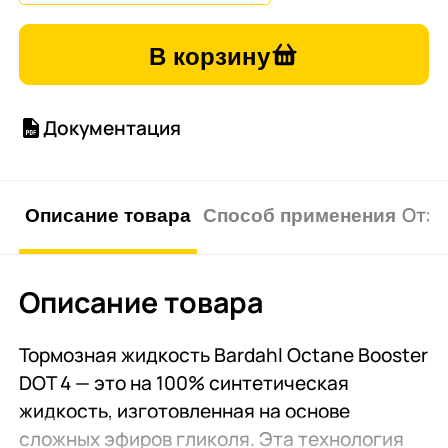
В корзину
Документация
Описание товара
Способ применения
Отзы
Описание товара
Тормозная жидкость Bardahl Octane Booster
DOT 4 — это на 100% синтетическая
жидкость, изготовленная на основе
сложных эфиров гликоля. Эта технология