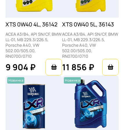
XTS 0W40 4L, 36142
XTS 0W40 5L, 36143
ACEA A3/B4, API SN/CF, BMW
ACEA A3/B4, API SN/CF, BMW
LL-01, MB 229.3/226.5,
LL-01, MB 229.3/226.5,
Porsche A40, VW
Porsche A40, VW
502.00/505.00,
502.00/505.00,
RN0700/0710
RN0700/0710
9 904 ₽
11 856 ₽
Новинка
Новинка