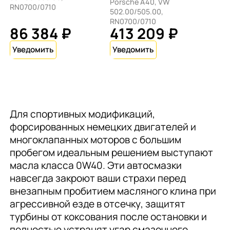
Porsche A40, VW
RN0700/0710
502.00/505.00,
RN0700/0710
86 384 ₽
413 209 ₽
Для спортивных модификаций,
форсированных немецких двигателей и
многоклапанных моторов с большим
пробегом идеальным решением выступают
масла класса 0W40. Эти автосмазки
навсегда закроют ваши страхи перед
внезапным пробитием масляного клина при
агрессивной езде в отсечку, защитят
турбины от коксования после остановки и
полностью устранят угар смазочного