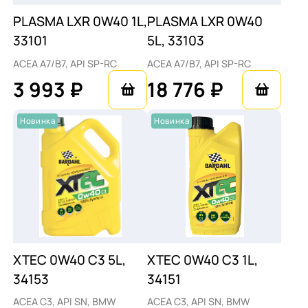
PLASMA LXR 0W40 1L,
PLASMA LXR 0W40
33101
5L, 33103
ACEA A7/B7, API SP-RC
ACEA A7/B7, API SP-RC
3 993 ₽
18 776 ₽
Новинка
Новинка
XTEC 0W40 C3 5L,
XTEC 0W40 C3 1L,
34153
34151
ACEA C3, API SN, BMW
ACEA C3, API SN, BMW