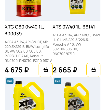
XTC C60 0w40 1L,
XTS 0W40 1L, 36141
300039
ACEA A3/B4, API SN/CF, BMW
LL-01, MB 229.3/226.5,
ACEA A3-B4,API SN-CF, MB
Porsche A40, VW
229.3-229.5, BMW Longlife-
502.00/505.00,
01, VW 502.00-505.00,
RN0700/0710
PORSCHE A40, Renault
RN0700-RN0710, FORD 937-A
4 675 ₽
2 665 ₽
Хит
Хит