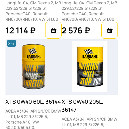
Longlife-04, GM Dexos 2, MB
Longlife-04, GM Dexos 2, MB
229.52/229.51/229.31,
229.52/229.51/229.31,
Porsche C40, Renault
Porsche C40, Renault
RN0700/RN0710, VW 511.00
RN0700/RN0710, VW 511.00
12 114 ₽
2 576 ₽
Хит
XTS 0W40 60L, 36144
XTS 0W40 205L,
36147
ACEA A3/B4, API SN/CF, BMW
LL-01, MB 229.3/226.5,
ACEA A3/B4, API SN/CF, BMW
Porsche A40, VW
LL-01, MB 229.3/226.5,
502.00/505.00,