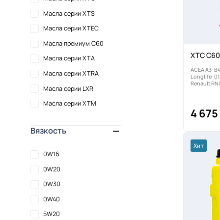
Масла серии XTS
Масла серии XTEC
Масла премиум C60
XTC C60
Масла серии XTA
ACEA A3-B4
Масла серии XTRA
Longlife-0
Renault RN
Масла серии LXR
Масла серии XTM
4 675
Вязкость
Хит
0W16
0W20
0W30
0W40
5W20