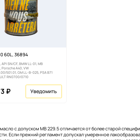
0 60L, 36894
, API SN/CF, BMW LL-01, MB
, Porsche A40, VW
00/501.01, GM LL-B-025, PSA B71
AULT RN0700/0710
73 ₽
масло с допуском MB 229.5 отличается от более старой специфи
ти. Если прежний регламент допускал умеренное лакообразован