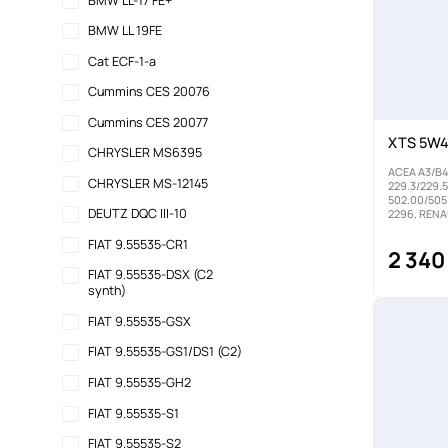
BMW LL-17 FE+
BMW LL 19FE
Cat ECF-1-a
Cummins CES 20076
Cummins CES 20077
XTS 5W4
CHRYSLER MS6395
ACEA A3/B4
CHRYSLER MS-12145
229.3/229.5
502.00/505.
DEUTZ DQC III-10
2296, REN
FIAT 9.55535-CR1
2 340
FIAT 9.55535-DSX (C2
synth)
FIAT 9.55535-GSX
FIAT 9.55535-GS1/DS1 (C2)
FIAT 9.55535-GH2
FIAT 9.55535-S1
FIAT 9.55535-S2