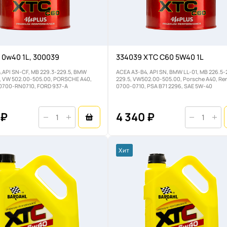
 0w40 1L, 300039
334039 XTC C60 5W40 1L
,API SN-CF, MB 229.3-229.5, BMW
ACEA A3-B4, API SN, BMW LL-01, MB 226.5-
1, VW 502.00-505.00, PORSCHE A40,
229.5, VW502.00-505.00, Porsche A40, Re
0700-RN0710, FORD 937-A
0700-0710, PSA B71 2296, SAE 5W-40
 ₽
4 340 ₽
Хит