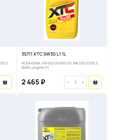
35711 XTC 5W30 L1 1L
29.3,
ACEA A3/B4, VW 502.00/505.00, MB 229.5/229.3,
BMW Longlife-01
2 465 ₽