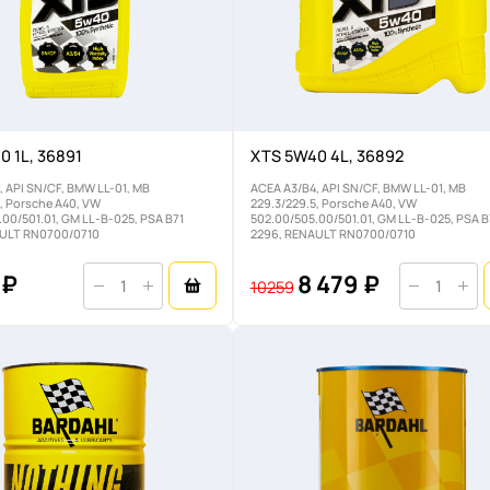
0 1L, 36891
XTS 5W40 4L, 36892
, API SN/CF, BMW LL-01, MB
ACEA A3/B4, API SN/CF, BMW LL-01, MB
, Porsche A40, VW
229.3/229.5, Porsche A40, VW
00/501.01, GM LL-B-025, PSA B71
502.00/505.00/501.01, GM LL-B-025, PSA B
AULT RN0700/0710
2296, RENAULT RN0700/0710
 ₽
8 479 ₽
10259