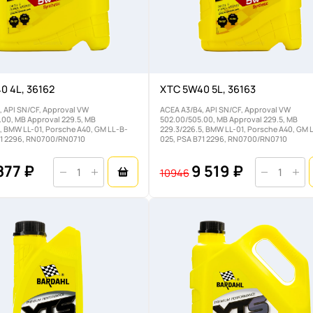
0 4L, 36162
XTC 5W40 5L, 36163
, API SN/CF, Approval VW
ACEA A3/B4, API SN/CF, Approval VW
.00, MB Approval 229.5, MB
502.00/505.00, MB Approval 229.5, MB
, BMW LL-01, Porsche A40, GM LL-B-
229.3/226.5, BMW LL-01, Porsche A40, GM 
71 2296, RN0700/RN0710
025, PSA B71 2296, RN0700/RN0710
877 ₽
9 519 ₽
10946