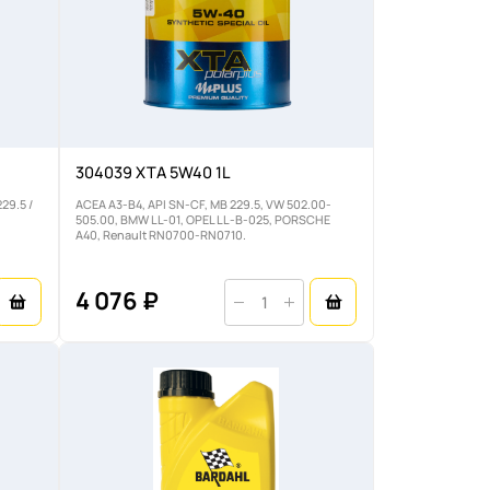
304039 XTA 5W40 1L
29.5 /
ACEA A3-B4, API SN-CF, MB 229.5, VW 502.00-
505.00, BMW LL-01, OPEL LL-B-025, PORSCHE
A40, Renault RN0700-RN0710.
4 076 ₽