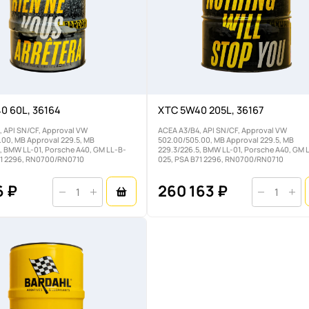
0 60L, 36164
XTC 5W40 205L, 36167
, API SN/CF, Approval VW
ACEA A3/B4, API SN/CF, Approval VW
.00, MB Approval 229.5, MB
502.00/505.00, MB Approval 229.5, MB
, BMW LL-01, Porsche A40, GM LL-B-
229.3/226.5, BMW LL-01, Porsche A40, GM 
71 2296, RN0700/RN0710
025, PSA B71 2296, RN0700/RN0710
6 ₽
260 163 ₽