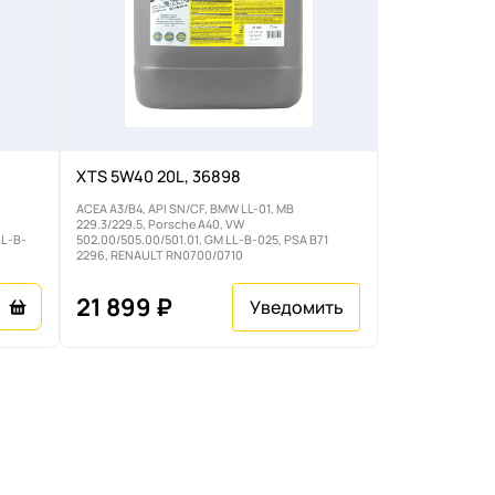
XTS 5W40 20L, 36898
ACEA A3/B4, API SN/CF, BMW LL-01, MB
229.3/229.5, Porsche A40, VW
LL-B-
502.00/505.00/501.01, GM LL-B-025, PSA B71
2296, RENAULT RN0700/0710
21 899 ₽