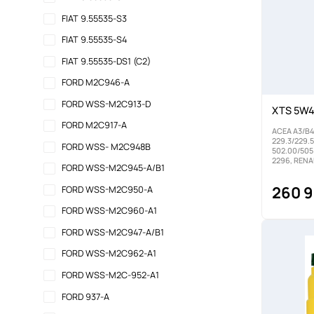
FIAT 9.55535-S3
FIAT 9.55535-S4
FIAT 9.55535-DS1 (C2)
FORD M2C946-A
FORD WSS-M2C913-D
XTS 5W4
FORD M2C917-A
ACEA A3/B4
229.3/229.5
FORD WSS- M2C948B
502.00/505.
2296, REN
FORD WSS-M2C945-A/B1
260 9
FORD WSS-M2C950-A
FORD WSS-M2C960-A1
FORD WSS-M2C947-A/B1
FORD WSS-M2C962-A1
FORD WSS-M2C-952-A1
FORD 937-A