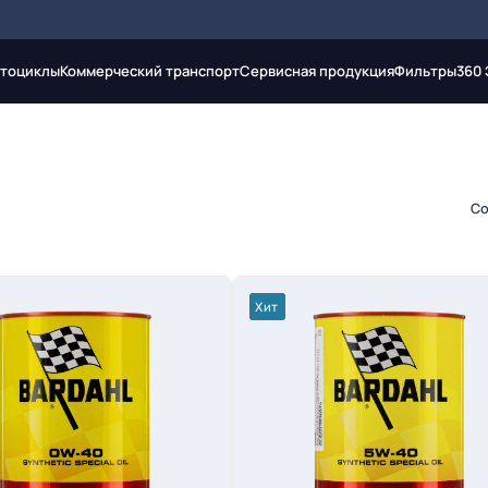
тоциклы
Коммерческий транспорт
Сервисная продукция
Фильтры
360
Со
Хит