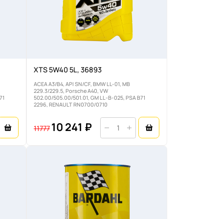
XTS 5W40 5L, 36893
ACEA A3/B4, API SN/CF, BMW LL-01, MB
229.3/229.5, Porsche A40, VW
71
502.00/505.00/501.01, GM LL-B-025, PSA B71
2296, RENAULT RN0700/0710
10 241 ₽
11777