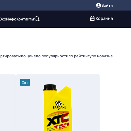
Войти
Корзина
 Эко
Инфо
Контакты
ртировать:
по цене
по популярности
по рейтингу
по новизне
Хит