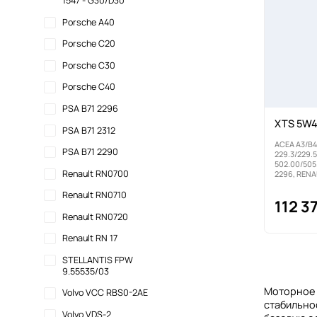
1547 - G30/D30
Porsche A40
Porsche C20
Porsche C30
Porsche C40
PSA B71 2296
XTS 5W4
PSA B71 2312
ACEA A3/B4
PSA B71 2290
229.3/229.5
502.00/505.
Renault RN0700
2296, REN
Renault RN0710
112 3
Renault RN0720
Renault RN 17
STELLANTIS FPW
9.55535/03
Моторное 
Volvo VCC RBS0-2AE
стабильнос
Volvo VDS-2