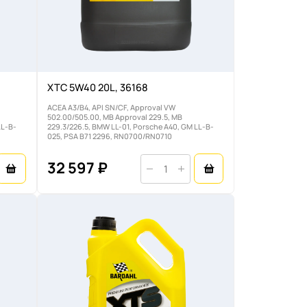
XTC 5W40 20L, 36168
ACEA A3/B4, API SN/CF, Approval VW
502.00/505.00, MB Approval 229.5, MB
LL-B-
229.3/226.5, BMW LL-01, Porsche A40, GM LL-B-
025, PSA B71 2296, RN0700/RN0710
32 597 ₽