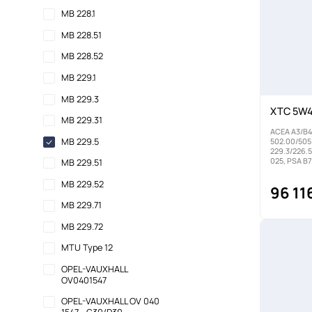
MB 228.1
MB 228.51
MB 228.52
MB 229.1
MB 229.3
XTC 5W4
MB 229.31
ACEA A3/B4
MB 229.5
502.00/505
229.3/226.5
025, PSA B
MB 229.51
MB 229.52
96 11
MB 229.71
MB 229.72
MTU Type 12
OPEL-VAUXHALL
OV0401547
OPEL-VAUXHALL OV 040