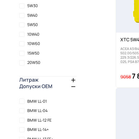
5W30
5W40
5W50
10W40
XTC 5W4
10W60
ACEA A3/B4
15W50
502.00/505
229.3/226.5
025, PSA B
20W50
7 
9058
Литраж
Допуски OEM
BMW LL-01
BMW LL-04
BMW LL-12 FE
BMW LL-14+