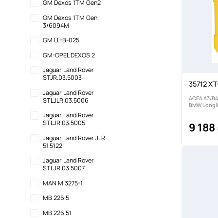
GM Dexos 1TM Gen2
GM Dexos 1TM Gen
3/6094M
GM LL-B-025
GM-OPEL DEXOS 2
Jaguar Land Rover
STJR.03.5003
35712 XT
Jaguar Land Rover
ACEA A3/B4
STLJLR.03.5006
BMW Longli
Jaguar Land Rover
STLJR.03.5005
9 188
Jaguar Land Rover JLR
51.5122
Jaguar Land Rover
STLJR.03.5007
MAN M 3275-1
MB 226.5
MB 226.51