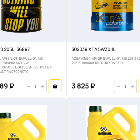
0 205L, 36897
302039 XTA 5W30 1L
, API SN/CF, BMW LL-01, MB
ACEA A3/B4, API SP, BMW LL-01, MB 229.3 / 2
, Porsche A40, VW
226.5, Renault RN0700 / RN0710
00/501.01, GM LL-B-025, PSA B71
AULT RN0700/0710
89 ₽
3 825 ₽