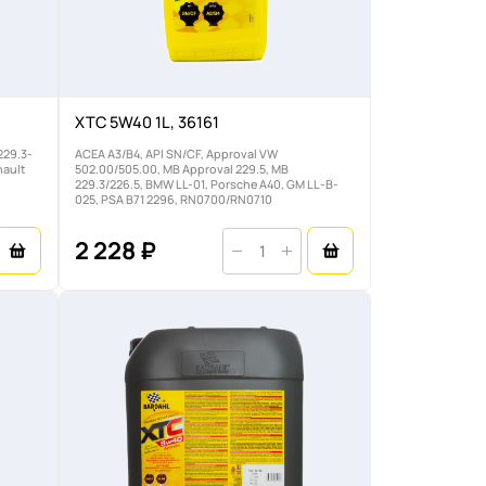
XTC 5W40 1L, 36161
229.3-
ACEA A3/B4, API SN/CF, Approval VW
nault
502.00/505.00, MB Approval 229.5, MB
229.3/226.5, BMW LL-01, Porsche A40, GM LL-B-
025, PSA B71 2296, RN0700/RN0710
2 228 ₽