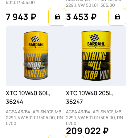
501.01/505.00
229.1, VW 501.01-505.00
7 943 ₽
3 453 ₽
XTC 10W40 60L,
XTC 10W40 205L,
36244
36247
ACEA A3/B4, API SN/CF, MB
ACEA A3/B4, API SN/CF, MB
229.1, VW 501.01/505.00, RN
229.1, VW 501.01/505.00, RN
0700
0700
209 022 ₽