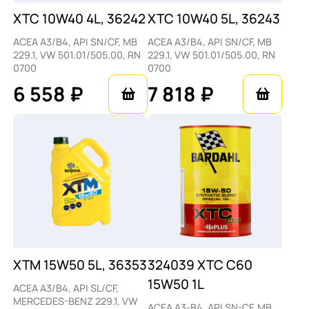
XTC 10W40 4L, 36242
XTC 10W40 5L, 36243
ACEA A3/B4, API SN/CF, MB
ACEA A3/B4, API SN/CF, MB
229.1, VW 501.01/505.00, RN
229.1, VW 501.01/505.00, RN
0700
0700
6 558 ₽
7 818 ₽
XTM 15W50 5L, 36353
324039 XTC C60
15W50 1L
ACEA A3/B4, API SL/CF,
MERCEDES-BENZ 229.1, VW
ACEA A3-B4, API SN-CF, MB