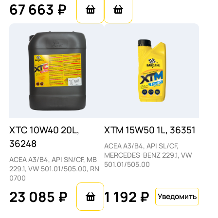
67 663 ₽
XTC 10W40 20L,
XTM 15W50 1L, 36351
36248
ACEA A3/B4, API SL/CF,
MERCEDES-BENZ 229.1, VW
ACEA A3/B4, API SN/CF, MB
501.01/505.00
229.1, VW 501.01/505.00, RN
0700
23 085 ₽
1 192 ₽