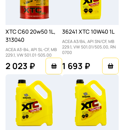
XTC C60 20w50 1L,
36241 XTC 10W40 1L
313040
ACEA A3/B4, API SN/CF, MB
229.1, VW 501.01/505.00, RN
ACEA A3-B4, API SL-CF, MB
0700
229.1, VW 501.01-505.00
2 023 ₽
1 693 ₽