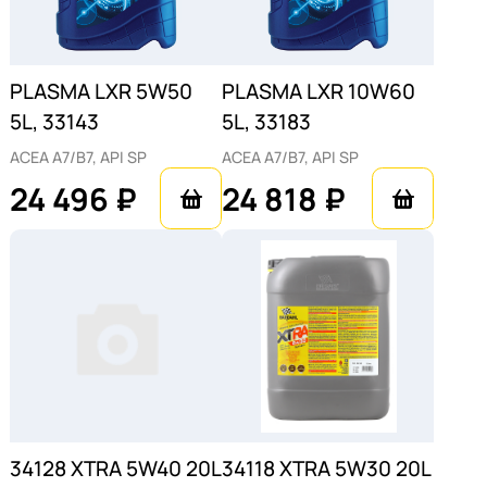
PLASMA LXR 5W50
PLASMA LXR 10W60
5L, 33143
5L, 33183
ACEA A7/B7, API SP
ACEA A7/B7, API SP
24 496 ₽
24 818 ₽
34128 ХTRA 5W40 20L
34118 ХTRA 5W30 20L