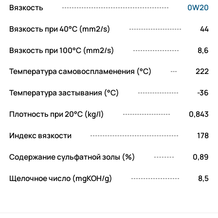
Вязкость
0W20
эффективность двигателя и приводить к его
преждевременному износу. Таким образом,
Вязкость при 40°C (mm2/s)
44
поддерживается чистота силового
агрегата, что позволяет ему работать на
Вязкость при 100°C (mm2/s)
8,6
пике своих возможностей и продлевает
Температура самовоспламенения (°C)
222
срок службы.
Защита от износа и
Температура застывания (°C)
-36
Плотность при 20°C (kg/l)
0,843
увеличение ресурса
Индекс вязкости
178
мотора
Содержание сульфатной золы (%)
0,89
Синтетическая основа и уникальный
Щелочное число (mgKOH/g)
8,5
комплекс присадок BARDAHL XTS 0W20
обеспечивают надежную защиту ДВС от
износа даже при высоких нагрузках и