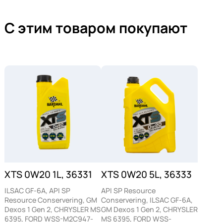
экстремальных температурах. Это
гарантирует долгий срок службы двигателя
С этим товаром покупают
и его безупречную работу.
Снижение выбросов
и экономия
горючего
BARDAHL XTS 0W20 обладает низкой
вязкостью, что способствует снижению
трения внутри двигателя. Это, в свою
очередь, позволяет сократить расход
XTS 0W20 1L, 36331
XTS 0W20 5L, 36333
топлива и уменьшить выбросы вредных
ILSAC GF-6A, API SP
API SP Resource
веществ в атмосферу, делая эксплуатацию
Resource Conservering, GM
Conservering, ILSAC GF-6A,
автомобиля более экологичной.
Dexos 1 Gen 2, CHRYSLER MS
GM Dexos 1 Gen 2, CHRYSLER
6395, FORD WSS-M2C947-
MS 6395, FORD WSS-