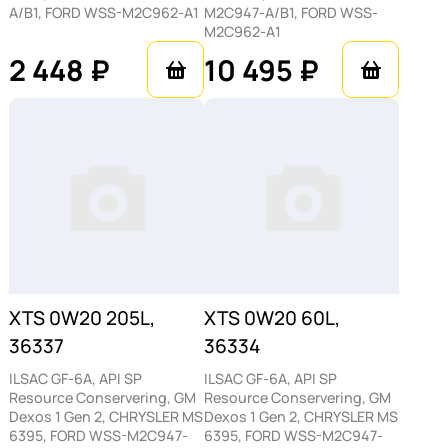
Достоинства
A/B1, FORD WSS-M2C962-A1
M2C947-A/B1, FORD WSS-
M2C962-A1
BARDAHL XTS 0W20
2 448 ₽
10 495 ₽
Преимущества масла данной марки
заключаются в 100% совместимости с
современными моторами, отличных моющих
свойствах, снижении вредных выбросов,
высокой устойчивости к окислению и
деградации, обеспечении стабильной
работы силового агрегата при любых
температурах. Продукт поставляется в
XTS 0W20 205L,
XTS 0W20 60L,
удобной упаковке объемом в 20 литров.
36337
36334
ILSAC GF-6A, API SP
ILSAC GF-6A, API SP
Resource Conservering, GM
Resource Conservering, GM
Dexos 1 Gen 2, CHRYSLER MS
Dexos 1 Gen 2, CHRYSLER MS
6395, FORD WSS-M2C947-
6395, FORD WSS-M2C947-