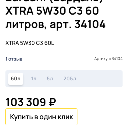
ХTRA 5W30 С3 60
литров, арт. 34104
ХTRA 5W30 С3 60L
1 отзыв
Артикул: 34104
60л
1л
5л
205л
103 309 ₽