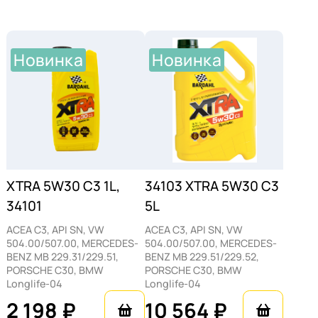
Соответствие стандартам MID SAPS — это
не просто маркетинговый ход. Высокое
содержание золы, фосфора и серы может
Новинка
Новинка
привести к засорению и выходу из строя
этих дорогостоящих компонентов.
Bardahl XTRA 5W-30 благодаря своему
составу минимизирует риск такого
негативного сценария, обеспечивая их
длительный срок службы и эффективность
XTRA 5W30 С3 1L,
34103 ХTRA 5W30 C3
работы. Это особенно актуально для
34101
5L
дизельных ДВС, где сажевые фильтры
играют ключевую роль в снижении
ACEA C3, API SN, VW
ACEA C3, API SN, VW
504.00/507.00, MERCEDES-
504.00/507.00, MERCEDES-
выбросов вредных веществ.
BENZ MB 229.31/229.51,
BENZ MB 229.51/229.52,
PORSCHE C30, BMW
PORSCHE C30, BMW
Состав и свойства
Longlife-04
Longlife-04
2 198 ₽
10 564 ₽
Формула Bardahl XTRA 5W-30 основывается