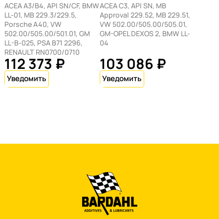
ACEA A3/B4, API SN/CF, BMW
ACEA C3, API SN, MB
LL-01, MB 229.3/229.5,
Approval 229.52, MB 229.51,
Porsche A40, VW
VW 502.00/505.00/505.01,
502.00/505.00/501.01, GM
GM-OPEL DEXOS 2, BMW LL-
LL-B-025, PSA B71 2296,
04
RENAULT RN0700/0710
112 373 ₽
103 086 ₽