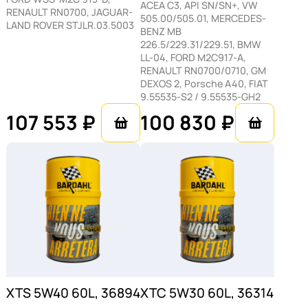
ACEA C3, API SN/SN+, VW
низкая вязкость снижает внутреннее
RENAULT RN0700, JAGUAR-
505.00/505.01, MERCEDES-
LAND ROVER STJLR.03.5003
трение в ДВС.
BENZ MB
226.5/229.31/229.51, BMW
LL-04, FORD M2C917-A,
RENAULT RN0700/0710, GM
DEXOS 2, Porsche A40, FIAT
9.55535-S2 / 9.55535-GH2
107 553 ₽
100 830 ₽
XTS 5W40 60L, 36894
XTC 5W30 60L, 36314