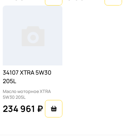
на тщательно отобранных базовых маслах,
часто это высококачественные
синтетические или гидрокрекинговые
базовые масла, обеспечивающие
превосходную стабильность и защиту при
широком диапазоне температур.
Высокоэффективный пакет присадок
дополняет базовые масла, предоставляя
34107 ХTRA 5W30
целый комплекс защитных свойств:
205L
Антиокислительные присадки —
Масло моторное ХTRA
задерживают процессы окисления
5W30 205L
масла, продлевая его срок службы и
234 961 ₽
сохраняя его свойства на протяжении
всего интервала замены.
Противоизносные присадки —