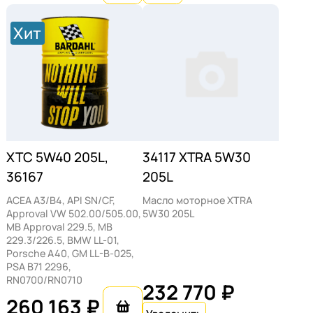
Присутствие специальных присадок,
разработанных для защиты сажевых
Хит
фильтров, гарантирует их
бесперебойную работу, предотвращая
преждевременную закупорку.
Масло Bardahl XTRA 5W-30 не только
обеспечивает надежную защиту, но и
способствует улучшению
XTC 5W40 205L,
34117 ХTRA 5W30
эксплуатационных характеристик ДВС.
36167
205L
Многие владельцы автомобилей
ACEA A3/B4, API SN/CF,
Масло моторное ХTRA
отмечают более плавную работу мотора,
Approval VW 502.00/505.00,
5W30 205L
MB Approval 229.5, MB
снижение шума и вибрации после
229.3/226.5, BMW LL-01,
перехода на это масло.
Porsche A40, GM LL-B-025,
PSA B71 2296,
Рекомендации по
RN0700/RN0710
232 770 ₽
260 163 ₽