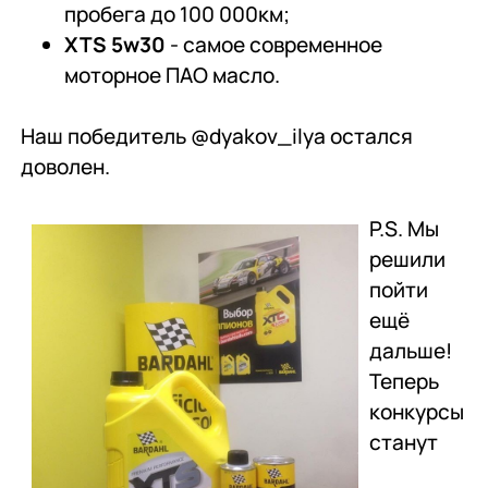
пробега до 100 000км;
XTS 5
w30
- самое современное
моторное ПАО масло.
Наш победитель
@dyakov_ilya
остался
доволен.
P.S. Мы
решили
пойти
ещё
дальше!
Теперь
конкурсы
станут