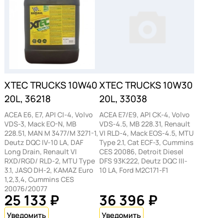
XTEC TRUCKS 10W40
XTEC TRUCKS 10W30
20L, 36218
20L, 33038
ACEA E6, E7, API CI-4, Volvo
ACEA E7/E9, API CK-4, Volvo
VDS-3, Mack EO-N, MB
VDS-4.5, MB 228.31, Renault
228.51, MAN M 3477/M 3271-1,
VI RLD-4, Mack EOS-4.5, MTU
Deutz DQC IV-10 LA, DAF
Type 2.1, Cat ECF-3, Cummins
Long Drain, Renault VI
CES 20086, Detroit Diesel
RXD/RGD/ RLD-2, MTU Type
DFS 93K222, Deutz DQC III-
3.1, JASO DH-2, KAMAZ Euro
10 LA, Ford M2C171-F1
1,2,3,4, Cummins CES
20076/20077
25 133 ₽
36 396 ₽