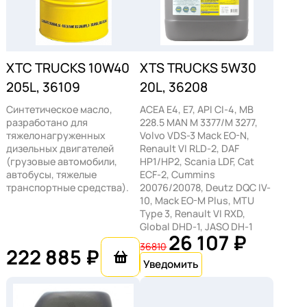
XTC TRUCKS 10W40
XTS TRUCKS 5W30
205L, 36109
20L, 36208
Синтетическое масло,
ACEA E4, E7, API CI-4, MB
разработано для
228.5 MAN M 3377/M 3277,
тяжелонагруженных
Volvo VDS-3 Mack EO-N,
дизельных двигателей
Renault VI RLD-2, DAF
(грузовые автомобили,
HP1/HP2, Scania LDF, Cat
автобусы, тяжелые
ECF-2, Cummins
транспортные средства).
20076/20078, Deutz DQC IV-
10, Mack EO-M Plus, MTU
Type 3, Renault VI RXD,
Global DHD-1, JASO DH-1
26 107 ₽
36810
222 885 ₽