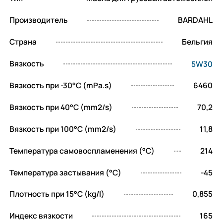
автомобилей требующих норм Евро IV, V и VI.
Производитель
BARDAHL
Страна
Бельгия
Вязкость
5W30
Вязкость при -30°C (mPa.s)
6460
Вязкость при 40°C (mm2/s)
70,2
Вязкость при 100°C (mm2/s)
11,8
Температура самовоспламенения (°C)
214
Температура застывания (°C)
-45
Плотность при 15°C (kg/l)
0,855
Индекс вязкости
165