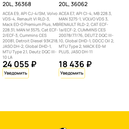
20L, 36368
20L, 36062
ACEA E9, API CJ-4/SM, Volvo
ACEA E7, API CI-4, MB 228.3,
VDS-4, Renault VI RLD-3,
MAN 3275-1, VOLVO VDS 3,
Mack EO-O Premium Plus, MB
RENAULT RLD-2, CAT ECF-
228.31, MAN M 3575, Cat ECF-
1a/ECF-2, CUMMINS CES
2/ECF-3, Cummins CES
20078/77/76, DEUTZ DQC III-
20081, Detroit Diesel 93K218,
10, Global DHD-1, DDCC Oil 2,
JASO DH-2, Global DHD-1,
MTU Type 2, MACK E0-M
MTU Type 2.1, Deutz DQC III-
PLUS, JASO DH-11
10 LA
24 055 ₽
18 436 ₽