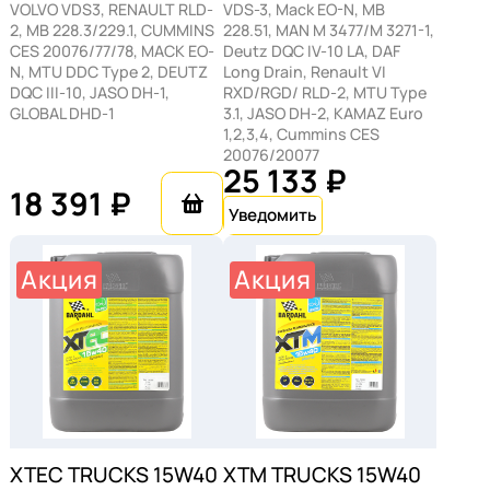
VOLVO VDS3, RENAULT RLD-
VDS-3, Mack EO-N, MB
2, MB 228.3/229.1, CUMMINS
228.51, MAN M 3477/M 3271-1,
CES 20076/77/78, MACK EO-
Deutz DQC IV-10 LA, DAF
N, MTU DDC Type 2, DEUTZ
Long Drain, Renault VI
DQC III-10, JASO DH-1,
RXD/RGD/ RLD-2, MTU Type
GLOBAL DHD-1
3.1, JASO DH-2, KAMAZ Euro
1,2,3,4, Cummins CES
20076/20077
25 133 ₽
18 391 ₽
Акция
Акция
XTEC TRUCKS 15W40
XTM TRUCKS 15W40