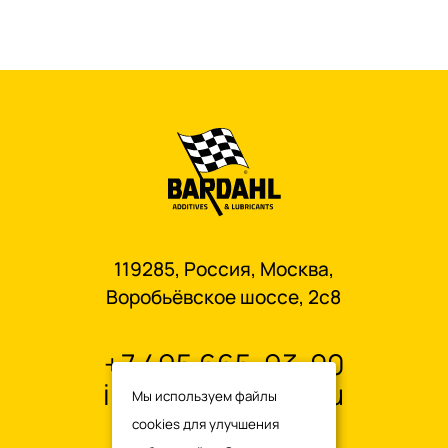
119285, Россия, Москва,
Воробьёвское шоссе, 2с8
+7 495 665-93-00
info@oilbardahl.ru
Мы используем файлы
cookies для улучшения