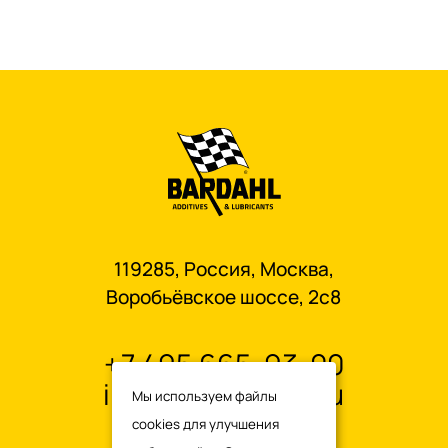
119285, Россия, Москва,
Воробьёвское шоссе, 2с8
+7 495 665-93-00
info@oilbardahl.ru
Мы используем файлы
cookies для улучшения