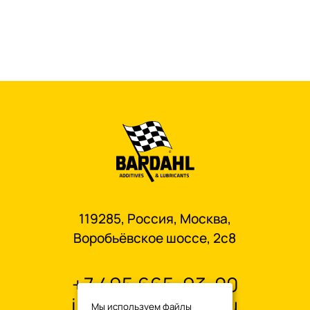
119285, Россия, Москва,
Воробьёвское шоссе, 2с8
+7 495 665-93-00
info@oilbardahl.ru
Мы используем файлы