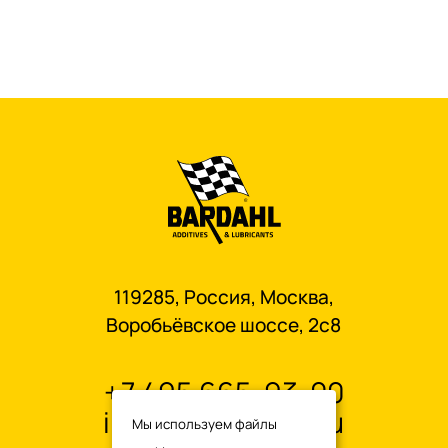
119285, Россия, Москва,
Воробьёвское шоссе, 2с8
+7 495 665-93-00
info@oilbardahl.ru
Мы используем файлы