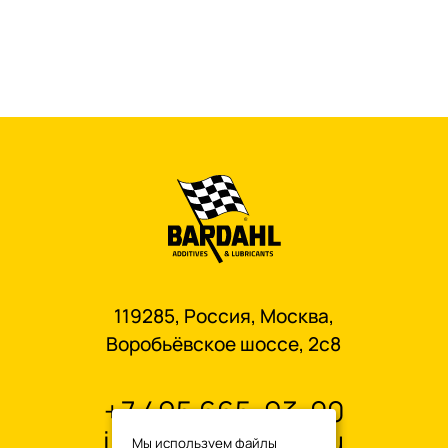
119285, Россия, Москва,
Воробьёвское шоссе, 2с8
+7 495 665-93-00
info@oilbardahl.ru
Мы используем файлы