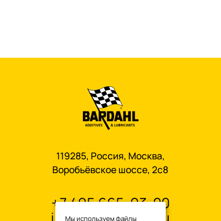
119285, Россия, Москва,
Воробьёвское шоссе, 2с8
+7 495 665-93-00
info@oilbardahl.ru
Мы используем файлы