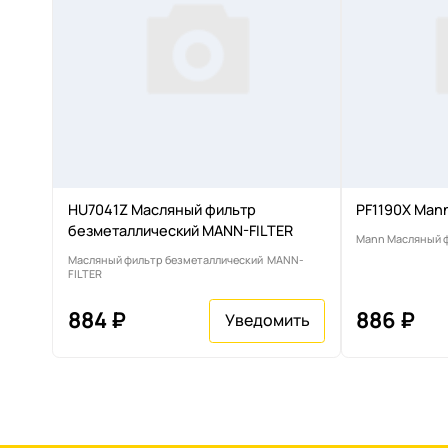
HU7041Z Масляный фильтр
PF1190X Man
безметаллический MANN-FILTER
Mann Масляный 
Масляный фильтр безметаллический MANN-
FILTER
884 ₽
886 ₽