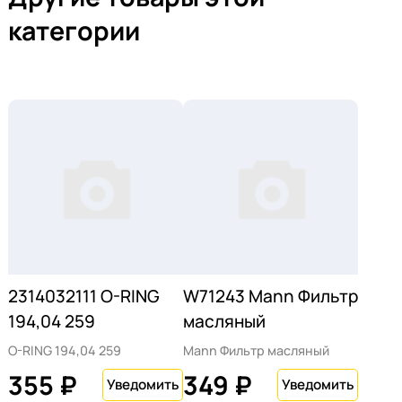
категории
2314032111 O-RING
W71243 Mann Фильтр
194,04 259
масляный
O-RING 194,04 259
Mann Фильтр масляный
355 ₽
349 ₽