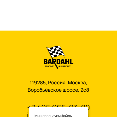
119285, Россия, Москва,
Воробьёвское шоссе, 2с8
+7 495 665-93-00
info@oilbardahl.ru
Мы используем файлы