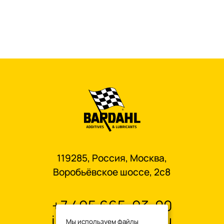
119285, Россия, Москва,
Воробьёвское шоссе, 2с8
+7 495 665-93-00
info@oilbardahl.ru
Мы используем файлы