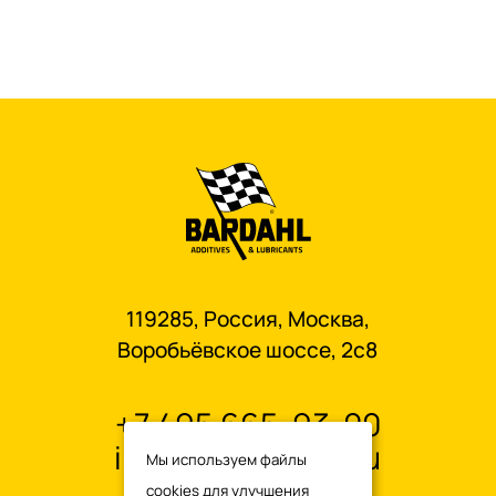
119285, Россия, Москва,
Воробьёвское шоссе, 2с8
+7 495 665-93-00
info@oilbardahl.ru
Мы используем файлы
cookies для улучшения