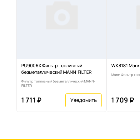
PU9006X Фильтр топливный
WK8181 Mann
безметаллический MANN-FILTER
Mann Фильтр то
Фильтр топливный безметаллический MANN-
FILTER
1 711 ₽
1 709 ₽