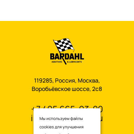
119285, Россия, Москва,
Воробьёвское шоссе, 2с8
+7 495 665-93-00
info@oilbardahl.ru
Мы используем файлы
cookies для улучшения