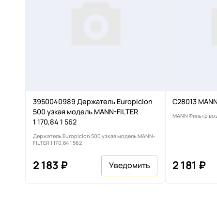
3950040989 Держатель Europiclon
C28013 MANN
500 узкая модель MANN-FILTER
MANN Фильтр во
1 170,84 1 562
Держатель Europiclon 500 узкая модель MANN-
FILTER 1 170,84 1 562
2 183 ₽
2 181 ₽