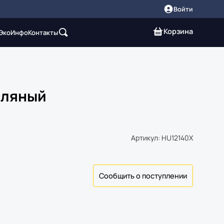
Войти
Корзина
 Эко
Инфо
Контакты
сляный
Артикул: HU12140X