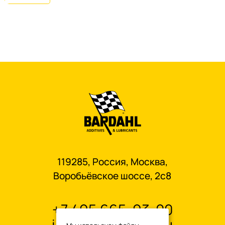
119285, Россия, Москва,
Воробьёвское шоссе, 2с8
+7 495 665-93-00
info@oilbardahl.ru