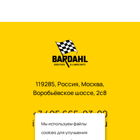
119285, Россия, Москва,
Воробьёвское шоссе, 2с8
+7 495 665-93-00
info@oilbardahl.ru
Мы используем файлы
cookies для улучшения