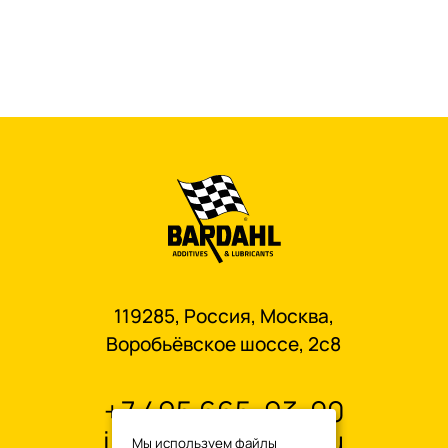
119285, Россия, Москва,
Воробьёвское шоссе, 2с8
+7 495 665-93-00
info@oilbardahl.ru
Мы используем файлы