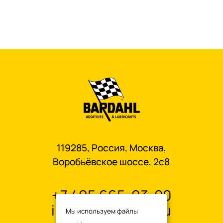
119285, Россия, Москва,
Воробьёвское шоссе, 2с8
+7 495 665-93-00
info@oilbardahl.ru
Мы используем файлы