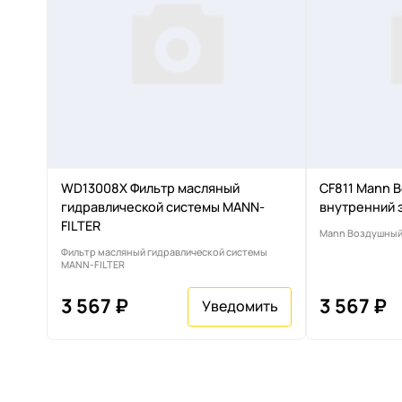
WD13008X Фильтр масляный
CF811 Mann 
гидравлической системы MANN-
внутренний 
FILTER
Mann Воздушный 
Фильтр масляный гидравлической системы
MANN-FILTER
3 567 ₽
3 567 ₽