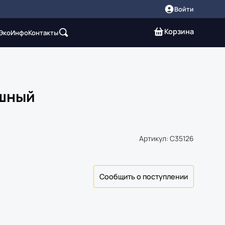
Войти
Корзина
 Эко
Инфо
Контакты
ушный
Артикул: C35126