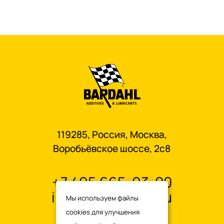
119285, Россия, Москва,
Воробьёвское шоссе, 2с8
+7 495 665-93-00
info@oilbardahl.ru
Мы используем файлы
cookies для улучшения