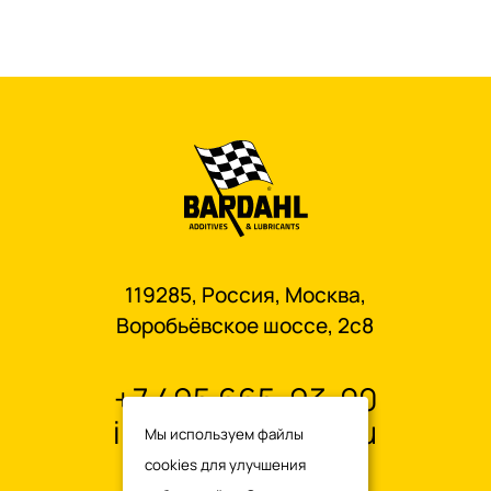
119285, Россия, Москва,
Воробьёвское шоссе, 2с8
+7 495 665-93-00
info@oilbardahl.ru
Мы используем файлы
cookies для улучшения