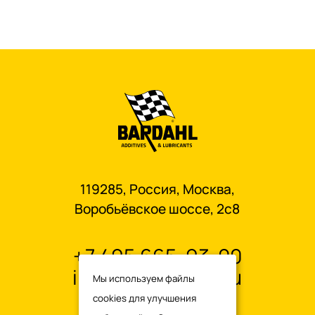
119285, Россия, Москва,
Воробьёвское шоссе, 2с8
+7 495 665-93-00
info@oilbardahl.ru
Мы используем файлы
cookies для улучшения