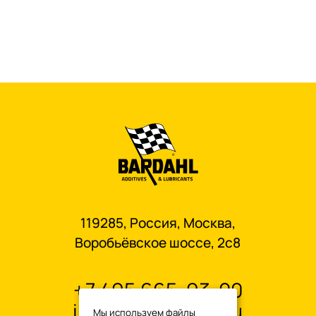
119285, Россия, Москва,
Воробьёвское шоссе, 2с8
+7 495 665-93-00
info@oilbardahl.ru
Мы используем файлы