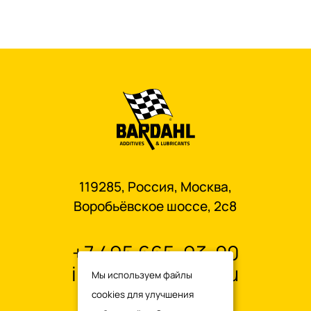
119285, Россия, Москва,
Воробьёвское шоссе, 2с8
+7 495 665-93-00
info@oilbardahl.ru
Мы используем файлы
cookies для улучшения