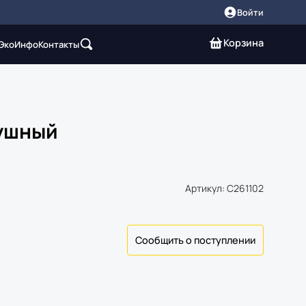
Войти
Корзина
 Эко
Инфо
Контакты
душный
Артикул: C261102