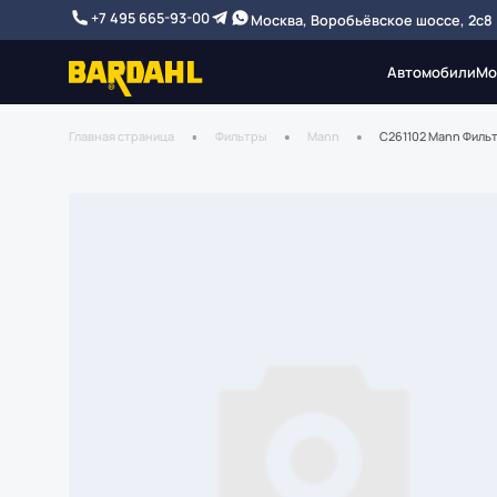
+7 495 665-93-00
Москва, Воробьёвское шоссе, 2с8
Автомобили
Мо
Главная страница
Фильтры
Mann
C261102 Mann Филь