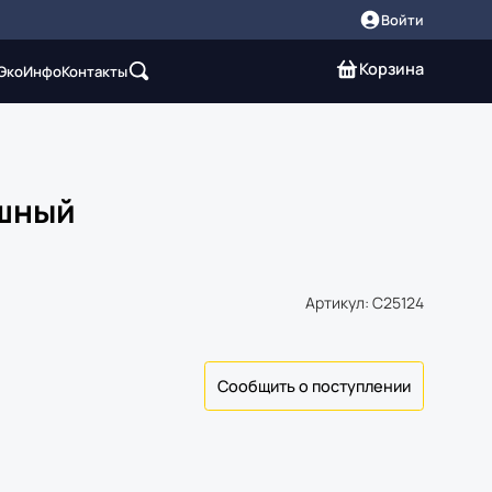
Войти
Корзина
 Эко
Инфо
Контакты
ушный
Артикул: C25124