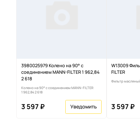
3980025979 Колено на 90° с
W13009 Филь
соединением MANN-FILTER 1 962,84
FILTER
2 618
Фильтр масляны
Колено на 90° с соединением MANN-FILTER
1 962,84 2 618
3 597 ₽
3 597 ₽