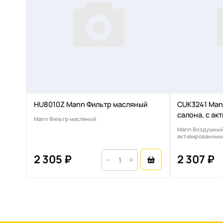
HU8010Z Mann Фильтр масляный
CUK3241 Man
салона, с а
Mann Фильтр масляный
Mann Воздушный 
активированным
2 305 ₽
2 307 ₽