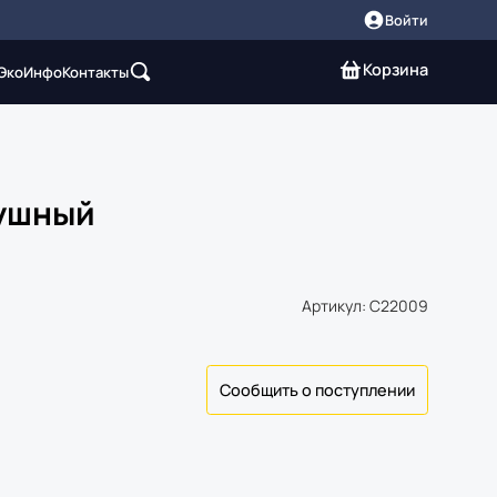
Войти
Корзина
 Эко
Инфо
Контакты
ушный
Артикул: C22009