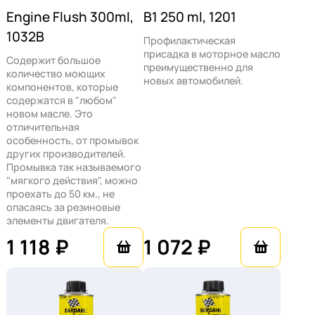
Доступна доставка по Москве и в регионы.
Engine Flush 300ml,
B1 250 ml, 1201
1032B
Профилактическая
присадка в моторное масло
Содержит большое
преимущественно для
количество моющих
новых автомобилей.
компонентов, которые
содержатся в "любом"
новом масле. Это
отличительная
особенность, от промывок
других производителей.
Промывка так называемого
"мягкого действия", можно
проехать до 50 км., не
опасаясь за резиновые
элементы двигателя.
1 118 ₽
1 072 ₽