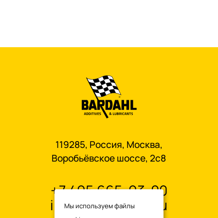
119285, Россия, Москва,
Воробьёвское шоссе, 2с8
+7 495 665-93-00
info@oilbardahl.ru
Мы используем файлы